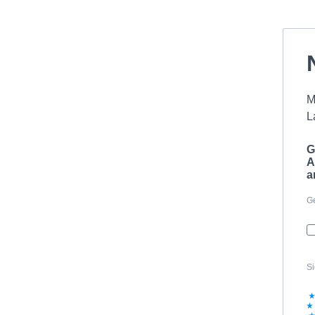
M
L
G
A
a
Ge
Si